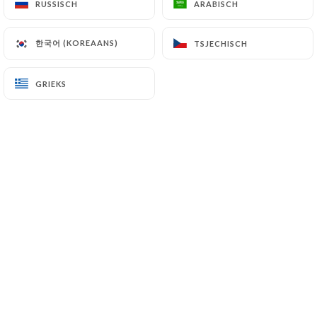
RUSSISCH
RUSSISCH
ARABISCH
ARABISCH
한국어 (KOREAANS)
한국어 (KOREAANS)
TSJECHISCH
TSJECHISCH
GRIEKS
GRIEKS