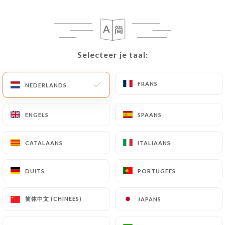
Selecteer je taal:
Selecteer je taal:
FRANS
FRANS
NEDERLANDS
NEDERLANDS
ENGELS
ENGELS
SPAANS
SPAANS
CATALAANS
CATALAANS
ITALIAANS
ITALIAANS
DUITS
DUITS
PORTUGEES
PORTUGEES
简体中文 (CHINEES)
简体中文 (CHINEES)
JAPANS
JAPANS