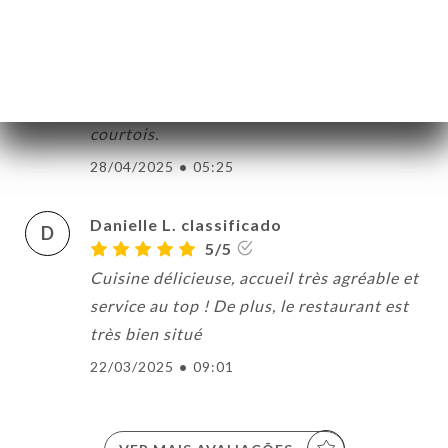
francesca s. classificado
F
5/5
Excellente adresse. Bons plats, personnel
courtois.
28/04/2025
•
05:25
Danielle L. classificado
D
5/5
Cuisine délicieuse, accueil très agréable et
service au top ! De plus, le restaurant est
très bien situé
22/03/2025
•
09:01