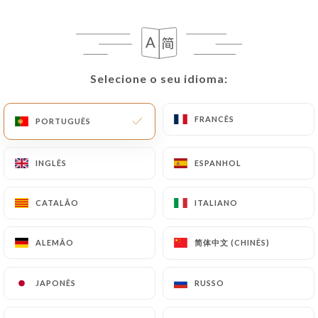
PT
MENU
Selecione o seu idioma:
Selecione o seu idioma:
FRANCÊS
FRANCÊS
PORTUGUÊS
PORTUGUÊS
/
PÁGINA INICIAL
AVALIAÇÕES
Avaliações
INGLÊS
INGLÊS
ESPANHOL
ESPANHOL
CATALÃO
CATALÃO
ITALIANO
ITALIANO
117 avaliações no Uniiti
简体中文 (CHINÊS)
简体中文 (CHINÊS)
ALEMÃO
ALEMÃO
4.7 / 5
JAPONÊS
JAPONÊS
RUSSO
RUSSO
Avaliações 100% reais e verificadas.