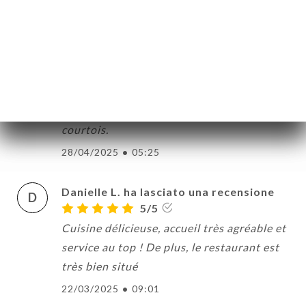
25/07/2025
•
09:48
francesca s. ha lasciato una
F
recensione
5/5
Excellente adresse. Bons plats, personnel
courtois.
28/04/2025
•
05:25
Danielle L. ha lasciato una recensione
D
5/5
Cuisine délicieuse, accueil très agréable et
service au top ! De plus, le restaurant est
très bien situé
22/03/2025
•
09:01