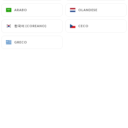
ARABO
ARABO
OLANDESE
OLANDESE
Christine M. ha lasciato una
C
한국어 (COREANO)
한국어 (COREANO)
CECO
CECO
recensione
5/5
GRECO
GRECO
C’est délicieux !!! Et le personnel est très
gentil et attentionné
29/03/2026
•
03:03
ludivine m. ha lasciato una recensione
L
5/5
20/12/2025
•
06:37
Emily S. ha lasciato una recensione
E
5/5