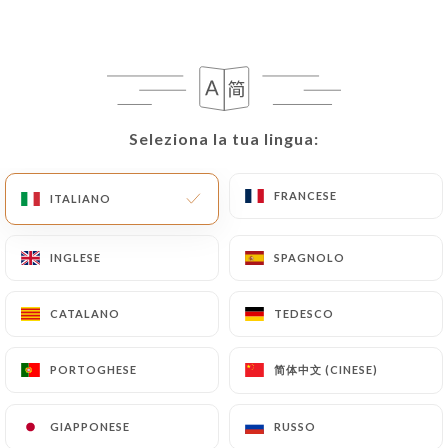
IT
MENU
Seleziona la tua lingua:
Seleziona la tua lingua:
/
PAGINA INIZIALE
RECENSIONI
FRANCESE
FRANCESE
ITALIANO
ITALIANO
Recensioni
INGLESE
INGLESE
SPAGNOLO
SPAGNOLO
CATALANO
CATALANO
TEDESCO
TEDESCO
117 recensioni su Uniiti
简体中文 (CINESE)
简体中文 (CINESE)
PORTOGHESE
PORTOGHESE
4.7 / 5
GIAPPONESE
GIAPPONESE
RUSSO
RUSSO
Recensioni autentiche e verificate al 100%.