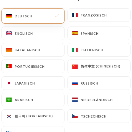
DE
MENÜ
FRANZÖSISCH
FRANZÖSISCH
DEUTSCH
DEUTSCH
ENGLISCH
ENGLISCH
SPANISCH
SPANISCH
KATALANISCH
KATALANISCH
ITALIENISCH
ITALIENISCH
/
START
KONTAKT
Kontakt
简体中文 (CHINESISCH)
简体中文 (CHINESISCH)
PORTUGIESISCH
PORTUGIESISCH
JAPANISCH
JAPANISCH
RUSSISCH
RUSSISCH
ARABISCH
ARABISCH
NIEDERLÄNDISCH
NIEDERLÄNDISCH
한국어 (KOREANISCH)
한국어 (KOREANISCH)
TSCHECHISCH
TSCHECHISCH
TÔ !