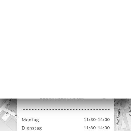
ART
VIEREN
ERIE
RTUNG
NÜ
TAKT
4 Rue Delille
06000 Nice France
Montag
11:30-14:00
Dienstag
11:30-14:00