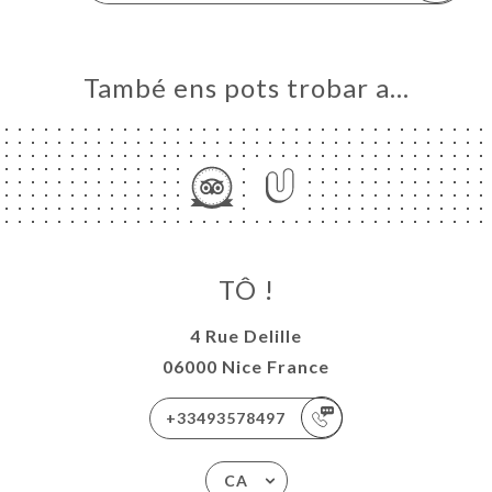
També ens pots trobar a…
TÔ !
4 Rue Delille
06000 Nice France
+33493578497
CA