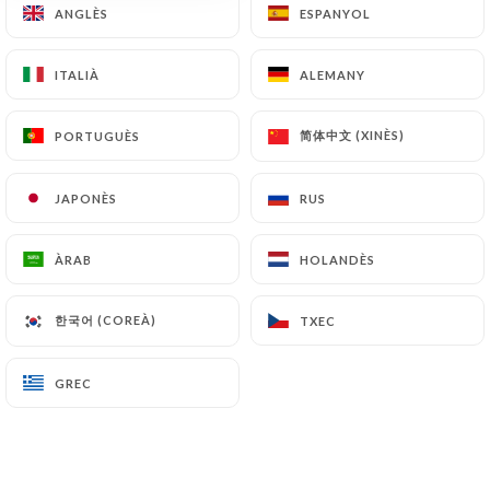
ANGLÈS
ANGLÈS
ESPANYOL
ESPANYOL
ITALIÀ
ITALIÀ
ALEMANY
ALEMANY
简体中文 (XINÈS)
简体中文 (XINÈS)
PORTUGUÈS
PORTUGUÈS
TÔ !
JAPONÈS
JAPONÈS
RUS
RUS
117 RESSENYA
ÀRAB
ÀRAB
HOLANDÈS
HOLANDÈS
RESTAURANT VIETNAMIEN
4 Rue Delille
한국어 (COREÀ)
한국어 (COREÀ)
TXEC
TXEC
06000 Nice France
GREC
GREC
Qui som?